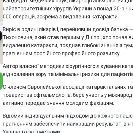
Кандидат медичних наук, лікар-офтальмолог вищої к
найавторитетніших хірургів України з понад 30-річ
000 операцій, зокрема з видалення катаракти.
Виріс в родині лікарів і, перейнявши досвід батька
Тихоновича, який став першим у Дніпрі, хто почав в
видалення катаракти, поєднав глибокі знання з гум
прагненням постійного професійного розвитку.
Автор власної методики хірургічного лікування ка
відновлення зору та мінімальні ризики для пацієнтів
Є членом Європейської асоціації катарактальних та 
товариства офтальмологів, бере участь у міжнарод
активно передає знання молодим фахівцям.
Відомий індивідуальним підходом до кожного пацієн
прагненням забезпечити найкращий результат, він 
Україні та за її межами.