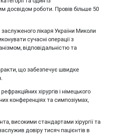
атегорії та один із
ним досвідом роботи. Провів більше 50
 — заслуженого лікаря України Миколи
иконувати сучасні операції з
анізмом, відповідальністю та
таракти, що забезпечує швидке
.
рефракційних хірургів і німецького
них конференціях та симпозіумах,
та, високими стандартами хірургії та
заслужив довіру тисяч пацієнтів в