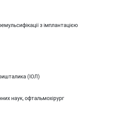
оемульсифікації з імплантацією
ришталика (ІОЛ)
чних наук, офтальмохірург