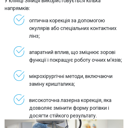
У клініці Зіниця використовується кілька
напрямків:
оптична корекція за допомогою
окулярів або спеціальних контактних
лінз;
апаратний вплив, що зміцнює зорові
функції і покращує роботу очних м’язів;
мікрохірургічні методи, включаючи
заміну кришталика;
високоточна лазерна корекція, яка
дозволяє змінити форму рогівки і
досягти стійкого результату.