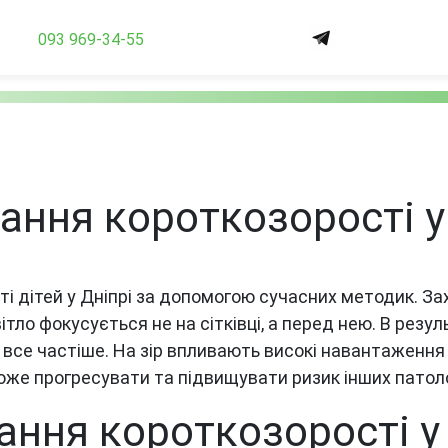
093 969-34-55
ання короткозорості у
ті дітей у Дніпрі за допомогою сучасних методик. З
тло фокусується не на сітківці, а перед нею. В резу
все частіше. На зір впливають високі навантаження 
оже прогресувати та підвищувати ризик інших патоло
ання короткозорості у д