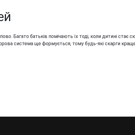
ей
о. Багато батьків помічають їх тоді, коли дитині стає ск
зорова система ще формується, тому будь-які скарги краще