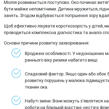
Міопія розвивається поступово. Око починає витяг
бути майже непомітними. Дитина мружиться, підно
занять. Згодом відбувається погіршення зору вда
Щоб ефективно лікувати короткозорість у дітей, м
проводиться комплексна діагностика та аналіз сп
Основні причини розвитку захворювання:
Вроджені особливості. У недоношених ма
раннього віку ризики набагато вищі.
Спадковий фактор. Якщо один або обоє б
розвитку порушень у малюка підвищуєть
тканин ока.
Набуті зміни. Вони можуть з'являтися на
роботи на близькій відстані, нестачі фіз