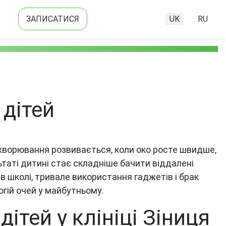
ЗАПИСАТИСЯ
UK
RU
Оберіть свою м
 дітей
ахворювання розвивається, коли око росте швидше,
льтаті дитині стає складніше бачити віддалені
в школі, тривале використання гаджетів і брак
гій очей у майбутньому.
ітей у клініці Зіниця