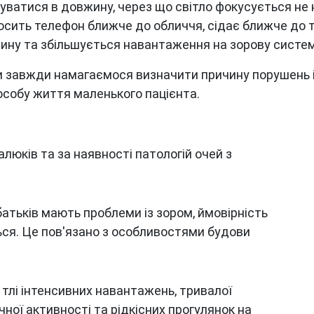
уватися в довжину, через що світло фокусується не н
сить телефон ближче до обличчя, сідає ближче до т
лину та збільшується навантаження на зорову систем
и завжди намагаємося визначити причину порушень і 
особу життя маленького пацієнта.
люків та за наявності патологій очей з
атьків мають проблеми із зором, ймовірність
ся. Це пов'язано з особливостями будови
 тлі інтенсивних навантажень, тривалої
ичної активності та рідкісних прогулянок на