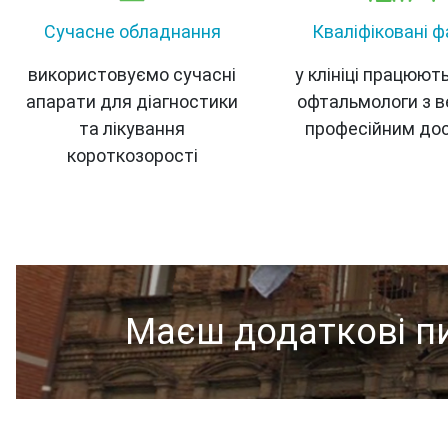
Сучасне обладнання
Кваліфіковані ф
використовуємо сучасні
у клініці працюют
апарати для діагностики
офтальмологи з 
та лікування
професійним до
короткозорості
Маєш додаткові п