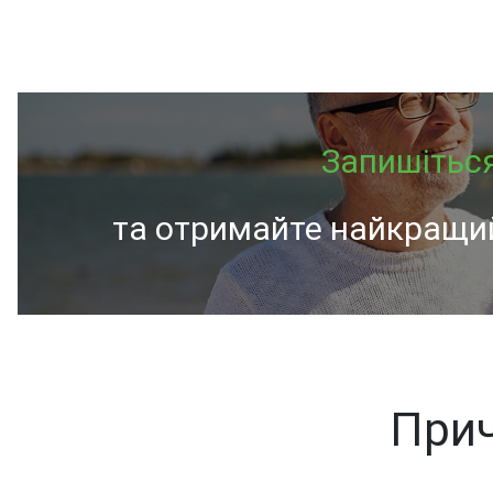
Запишітьс
та отримайте найкращий
Прич