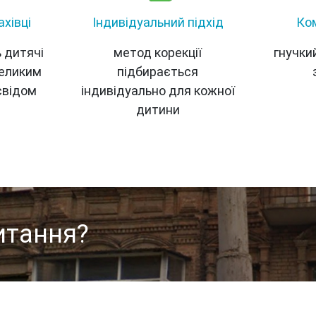
ахівці
Індивідуальний підхід
Ко
ь дитячі
метод корекції
гнучкий
великим
підбирається
свідом
індивідуально для кожної
дитини
итання?