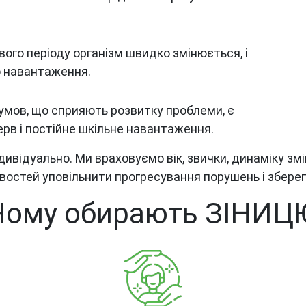
вого періоду організм швидко змінюється, і
о навантаження.
умов, що сприяють розвитку проблеми, є
рв і постійне шкільне навантаження.
ивідуально. Ми враховуємо вік, звички, динаміку змі
востей уповільнити прогресування порушень і збере
Чому обирають ЗІНИЦ