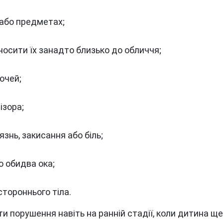
х або предметах;
носити їх занадто близько до обличчя;
очей;
ізора;
язнь, закисання або біль;
о обидва ока;
стороннього тіла.
ти порушення навіть на ранній стадії, коли дитина щ