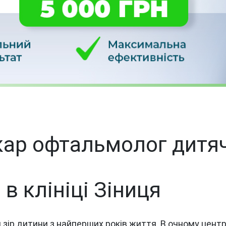
кар офтальмолог дитя
в клініці Зіниця
 зір дитини з найперших років життя. В очному цент