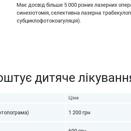
Має досвід більше 5 000 різних лазерних опера
синехіотомія, селективна лазерна трабекулоп
субциклофотокоагуляція).
оштує дитяче лікування
Ціна
отопограма)
1 200 грн
600 грн