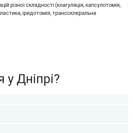
цій різної складності (коагуляція, капсулотомія,
ластика, іридотомія, транссклеральна
 у Дніпрі?