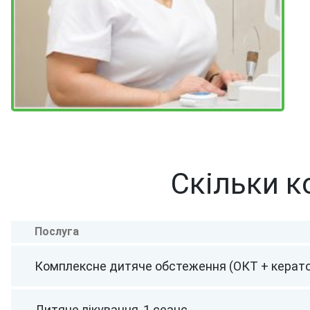
Скільки к
Послуга
Комплексне дитяче обстеження (ОКТ + керат
Дитяче лікування, 1 сеанс