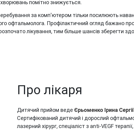
захворювань помітно знижується.
 перебування за комп'ютером тільки посилюють нава
чого офтальмолога. Профілактичний огляд бажано прох
озпочато лікування, тим більше шансів зберегти здор
Про лікаря
Дитячий прийом веде
Єрьоменко Ірина Сергі
Cертифікований дитячий і дорослий офтальмол
лазерний хірург, спеціаліст з anti-VEGF терапії