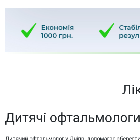
Лі
Дитячі офтальмологи 
Дитячий офтальмолог у Дніпрі допомагає зберегти