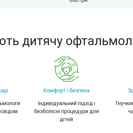
ть дитячу офтальмоло
карі
Комфорт і безпека
З
льмологи
Індивідуальний підхід і
Гнучки
освідом
безболісні процедури для
ч
дітей