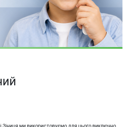
чий
рі Зіниця ми використовуємо для цього виключно