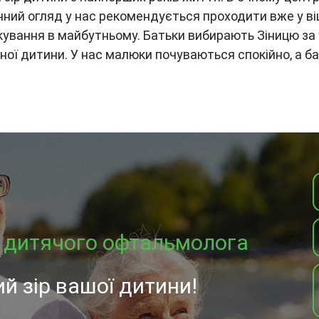
ий огляд у нас рекомендується проходити вже у віц
лікування в майбутньому. Батьки вибирають Зіницю з
жної дитини. У нас малюки почуваються спокійно, а ба
о дитячого офтальмолога
ий зір вашої дитини!