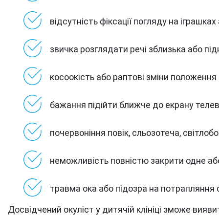
відсутність фіксації погляду на іграшка
звичка розглядати речі зблизька або під
косоокість або раптові зміни положення 
бажання підійти ближче до екрану телев
почервоніння повік, сльозотеча, світлобо
неможливість повністю закрити одне аб
травма ока або підозра на потрапляння 
Досвідчений окуліст у дитячій клініці зможе вияви