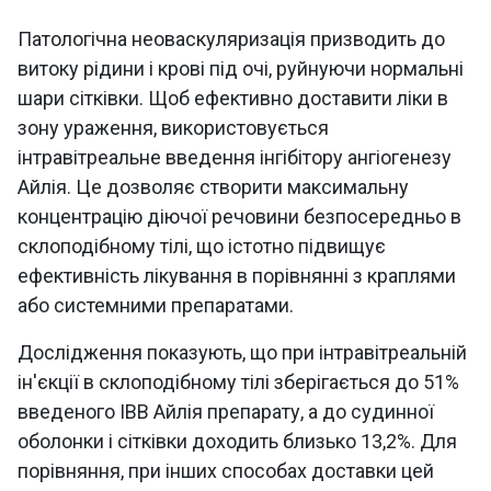
Патологічна неоваскуляризація призводить до
витоку рідини і крові під очі, руйнуючи нормальні
шари сітківки. Щоб ефективно доставити ліки в
зону ураження, використовується
інтравітреальне введення інгібітору ангіогенезу
Айлія. Це дозволяє створити максимальну
концентрацію діючої речовини безпосередньо в
склоподібному тілі, що істотно підвищує
ефективність лікування в порівнянні з краплями
або системними препаратами.
Дослідження показують, що при інтравітреальній
ін'єкції в склоподібному тілі зберігається до 51%
введеного ІВВ Айлія препарату, а до судинної
оболонки і сітківки доходить близько 13,2%. Для
порівняння, при інших способах доставки цей