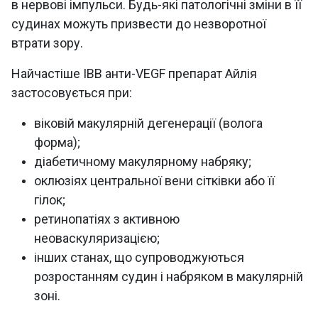
в нервові імпульси. Будь-які патологічні зміни в її
судинах можуть призвести до незворотної
втрати зору.
Найчастіше ІВВ анти-VEGF препарат Айлія
застосовується при:
віковій макулярній дегенерації (волога
форма);
діабетичному макулярному набряку;
оклюзіях центральної вени сітківки або її
гілок;
ретинопатіях з активною
неоваскуляризацією;
інших станах, що супроводжуються
розростанням судин і набряком в макулярній
зоні.