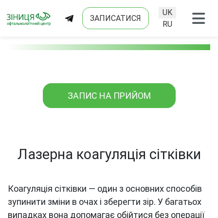
UK
ЗАПИСАТИСЯ
Оберіть свою мо
RU
ЗАПИС НА ПРИЙОМ
Лазерна коагуляція сітківки
Коагуляція сітківки — один з основних способів
зупинити зміни в очах і зберегти зір. У багатьох
випадках вона допомагає обійтися без операції