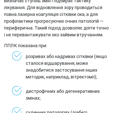
визначає ступінь змін і підбирає тактику
лікування. Для відновлення зору проводиться
повна лазерна коагуляція сітківки ока, а для
профілактики прогресуючих очних патологій —
периферична. Такий підхід дозволяє діяти точно
і не перевантажувати око зайвим втручанням.
ППЛК показана при:
розривах або надривах сітківки (якщо
сталося відшарування, може
знадобитися застосування інших
методик, наприклад, вітректомії);
дистрофічних або дегенеративних
змінах;
судинних патологіях (діабеті,