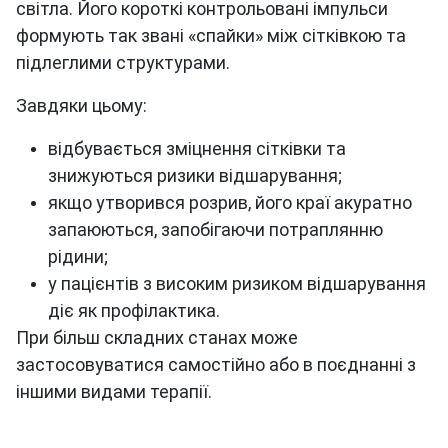
світла. Його короткі контрольовані імпульси
формують так звані «спайки» між сітківкою та
підлеглими структурами.
Завдяки цьому:
відбувається зміцнення сітківки та
знижуються ризики відшарування;
якщо утворився розрив, його краї акуратно
запаюються, запобігаючи потраплянню
рідини;
у пацієнтів з високим ризиком відшарування
діє як профілактика.
При більш складних станах може
застосовуватися самостійно або в поєднанні з
іншими видами терапії.