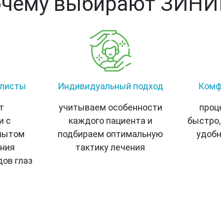
чему выбирают ЗИН
алисты
Индивидуальный подход
Комф
т
учитываем особенности
проц
и с
каждого пациента и
быстро,
пытом
подбираем оптимальную
удобн
ения
тактику лечения
дов глаз