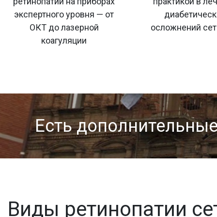
ретинопатии на приборах
практикой в ле
экспертного уровня — от
диабетическ
ОКТ до лазерной
осложнений сет
коагуляции
Есть дополнительны
Виды ретинопатии се