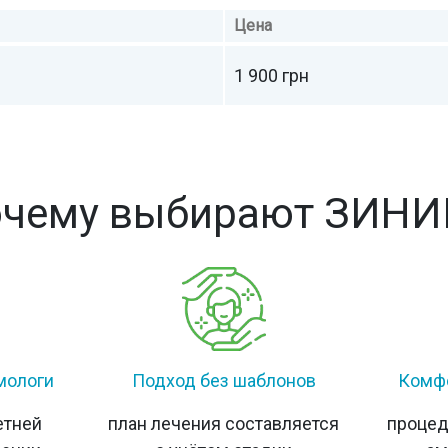
Цена
1 900 грн
чему выбирают ЗИН
мологи
Подход без шаблонов
Комфо
етней
план лечения составляется
проце