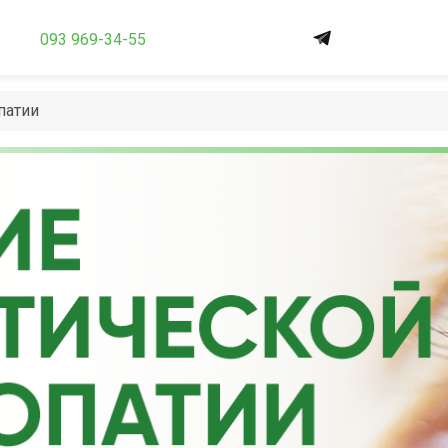
093 969-34-55
патии