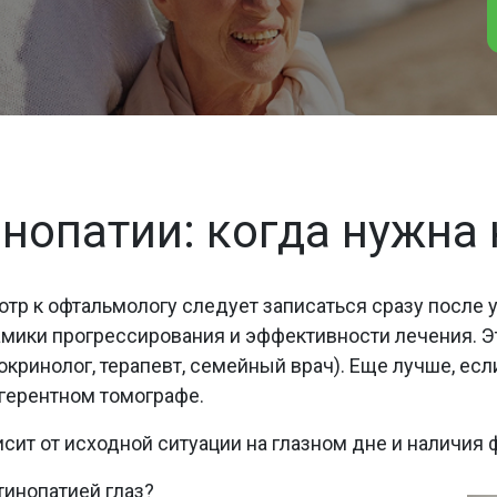
нопатии: когда нужна
р к офтальмологу следует записаться сразу после у
амики прогрессирования и эффективности лечения. Это
кринолог, терапевт, семейный врач). Еще лучше, ес
огерентном томографе.
сит от исходной ситуации на глазном дне и наличия 
тинопатией глаз?