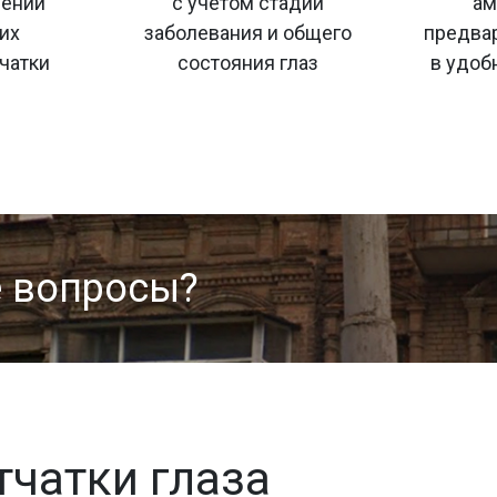
чении
с учётом стадии
ам
их
заболевания и общего
предвар
чатки
состояния глаз
в удоб
е вопросы?
тчатки глаза