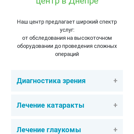
центр в Днепре
Наш центр предлагает широкий спектр
услуг:
от обследования на высокоточном
оборудовании до проведения сложных
операций
Диагностика зрения
➤
Качественная диагностика
Лечение катаракты
зрения в Днепре – главный этап
профилактики глазной
➤
Катаракта глаза –
патологии, который позволяет
Лечение глаукомы